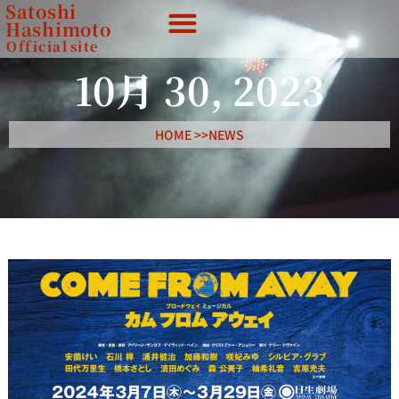
Satoshi
Hashimoto
Official
site
10月 30, 2023
HOME >>
NEWS