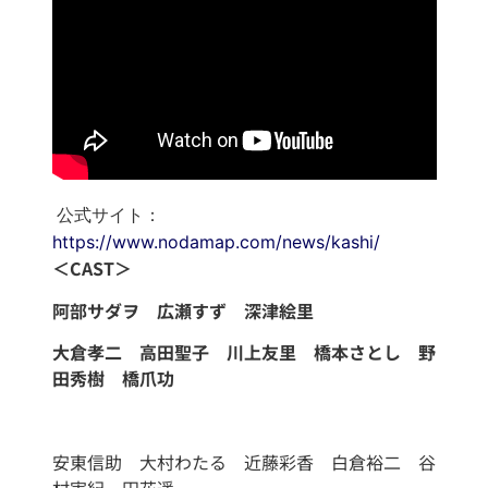
公式サイト：
https://www.nodamap.com/news/kashi/
＜CAST＞
阿部サダヲ 広瀬すず 深津絵里
大倉孝二 高田聖子 川上友里 橋本さとし 野
田秀樹 橋爪功
安東信助 大村わたる 近藤彩香 白倉裕二 谷
村実紀 田花遥