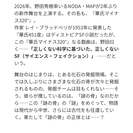
2026年、野田秀樹率いるNODA・MAPが2年ぶり
の新作舞台を上演する。その名も、『華氏マイナ
ス320°』。
作家 レイ・ブラッドベリが1953年に発表した
『華氏451度』はディストピアSF小説だったが、
この『華氏マイナス320°』なる戯曲は、野田曰
く……
「正しくない科学に基づいた、正しくない
SF（サイエンス・フェイクション）」
……だと
いう。
舞台のはじまりは、とある化石の発掘現場。そこ
では久しぶりにさまざまな化石の骨が次々と発掘
されるものの、発掘チームは目もくれない――そ
う、彼らが捜しているのは、「謎の骨」なのだか
ら――この「謎の骨」の「謎」をめぐって、物語
は現代から中世、さらには古代をも往還してい
く。果たして「謎の骨」の正体とは……？