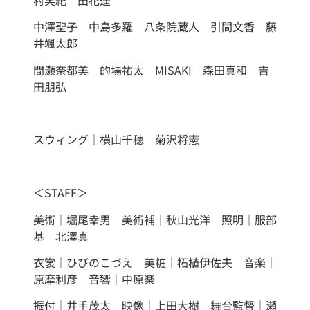
中澤聖子 中島多羅 八条院蔵人 引間文香 藤
井颯太郎
間瀬奈都美 的場祐太 MISAKI 森田真和 吉
田朋弘
スウィング｜横山千穂 菊沢将憲
＜STAFF＞
美術｜堀尾幸男 美術補｜秋山光洋 照明｜服部
基 北澤真
衣裳｜ひびのこづえ 美粧｜柘植伊佐夫 音楽｜
原摩利彦 音響｜中原楽
振付｜井手茂太 映像｜上田大樹 舞台監督｜瀬