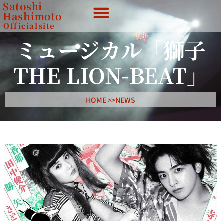
Satoshi
Hashimoto
Official
site
ミュージカル「獅子
THE LION-BEAT」
HOME >>
NEWS