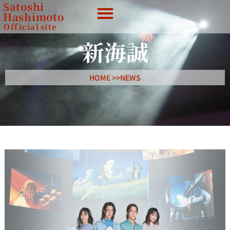
Satoshi
Hashimoto
Official
site
新海誠
HOME >>
NEWS